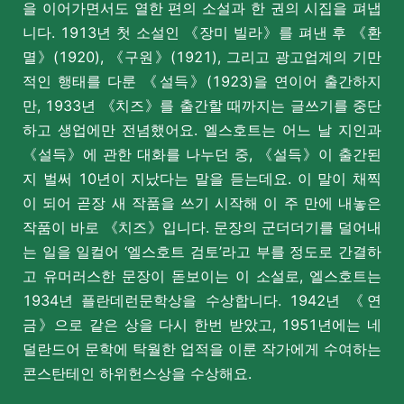
을 이어가면서도 열한 편의 소설과 한 권의 시집을 펴냅
니다. 1913년 첫 소설인 《장미 빌라》를 펴낸 후 《환
멸》(1920), 《구원》(1921), 그리고 광고업계의 기만
적인 행태를 다룬 《설득》(1923)을 연이어 출간하지
만, 1933년 《치즈》를 출간할 때까지는 글쓰기를 중단
하고 생업에만 전념했어요. 엘스호트는 어느 날 지인과
《설득》에 관한 대화를 나누던 중, 《설득》이 출간된
지 벌써 10년이 지났다는 말을 듣는데요. 이 말이 채찍
이 되어 곧장 새 작품을 쓰기 시작해 이 주 만에 내놓은
작품이 바로
《치즈》입니다.
문장의 군더더기를 덜어내
는 일을 일컬어 ‘엘스호트 검토’라고 부를 정도로 간결하
고 유머러스한 문장이 돋보이는 이 소설로, 엘스호트는
1934년 플란데런문학상을 수상합니다. 1942년 《연
금》으로 같은 상을 다시 한번 받았고, 1951년에는 네
덜란드어 문학에 탁월한 업적을 이룬 작가에게 수여하는
콘스탄테인 하위헌스상을 수상해요.