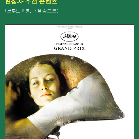
편집자 추천 콘텐츠
플랑드르
I
브루노 뒤몽
,
〈
〉