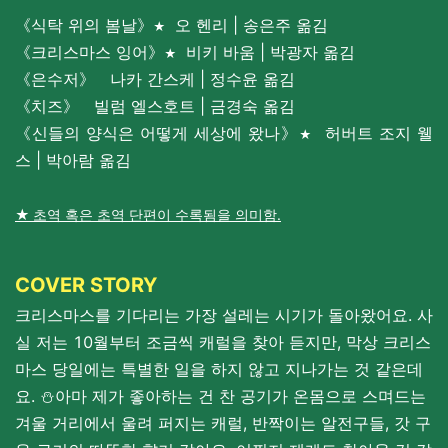
《
식탁 위의 봄날
》
오 헨리 | 송은주 옮김
★
《
크리스마스 잉어
》
비키 바움 | 박광자 옮김
★
《
은수저
》
나카 간스케 | 정수윤 옮김
《
치즈
》
빌럼 엘스호트 | 금경숙 옮김
《
신들의 양식은 어떻게 세상에 왔나
》
허버트 조지 웰
★
스 | 박아람 옮김
★
초역 혹은 초역 단편이 수록됨을 의미함.
COVER STORY
크리스마스를 기다리는 가장 설레는 시기가 돌아왔어요. 사
실 저는 10월부터 조금씩 캐럴을 찾아 듣지만, 막상 크리스
마스 당일에는 특별한 일을 하지 않고 지나가는 것 같은데
요. ⛄아마 제가 좋아하는 건 찬 공기가 온몸으로 스며드는
겨울 거리에서 울려 퍼지는 캐럴, 반짝이는 알전구들, 갓 구