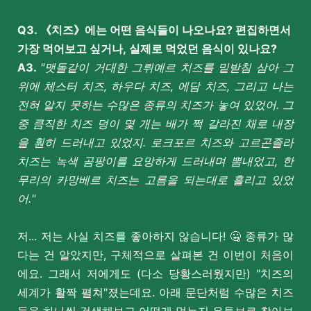
Q3. 《치즈》에는 어떤 음식들이 나오나요? 편집하면서
가장 먹어보고 싶거나, 실제로 먹었던 음식이 있나요?
A3.
"맷돌같이 거대한 그뤼예르 치즈를 밑받침 삼아 그
위에 체스터 치즈, 하우다 치즈, 에담 치즈, 그리고 나는
전혀 알지 못하는 수많은 종류의 치즈가 놓여 있었어. 그
중 큼직한 치즈 덩이 몇 개는 배가 쩍 갈라진 채로 내장
을 훤히 드러내고 있었지. 로크포르 치즈와 고르곤졸라
치즈는 녹색 곰팡이를 요망하게 드러내며 뽐내었고, 한
무리의 카망베르 치즈는 고름을 되는대로 흘리고 있었
어."
저... 저는 사실 치즈를 좋아하지 않습니다! 🤐 종류가 많
다는 건 알았지만, 구체적으로 살펴본 건 이번이 처음이
에요. 그래서 저에게도 (다소 당황스러웠지만) "치즈의
세계가 활짝 펼쳐"졌는데요. 아래 문단처럼 수많은 치즈