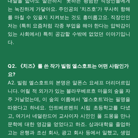
내발을 밟아도 발끈하지” 못하는 평범한 직장인들에게
는 눅진하게 가닿아요. 주인공의 '치즈호'가 무사히 항해
를 마칠 수 있을지 지켜보는 것도 흥미롭고요. 직장인인
저는 (특히 요즘처럼 각종 부업을 해야 한다는 압박감이
있는 사회에서) 특히 공감할 수밖에 없었던 이야기입니
다.
Q2. 《치즈》를 쓴 작가 빌럼 엘스호트는 어떤 사람인가
요?
A2. 빌럼 엘스호트의 본명은 알폰스 요세프 더리더르입
니다. 어릴 적 외가가 있는 블라우베르흐 마을의 숲을 자
주 거닐었는데, 이 숲의 이름에서 ‘엘스호트’라는 필명을
따왔다고 하네요. 안트베르펜의 시립 초등학교를 다녔
고, 여기서 네덜란드어 교사이자 시인인 폴 드몽을 만나
문학에 대한 영감을 얻었다고 하죠. 상과대학을 졸업하
고는 은행과 조선 회사, 광고 회사 등에서 일했고, 생업