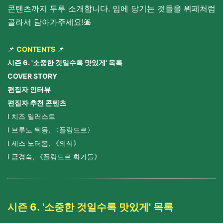
콘텐츠까지 두루 소개합니다. 입에 당기는 것들을 뷔페처럼
골라서 담아가주세요!🥞
📌
CONTENTS
📌
시즌 6. '소중한 것일수록 맛있게' 목록
COVER STORY
편집자 인터뷰
편집자 추천 콘텐츠
I 치즈 일러스트
I
브
루노 뒤몽
,
〈
플랑드르
〉
I
세스 노터봄, 《의식》
I 금경숙,
《플랑드르 화가들》
시즌 6. '소중한 것일수록 맛있게' 목록